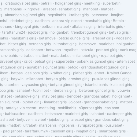
iş
·
cratosroyalbet giriş
·
betralli
·
holiganbet giriş
·
meritking
·
superbetin
·
g
·
marsbahis
·
kingroyal
·
aresbet
·
sahabet giriş
·
mariobet
·
matbet
·
iş
·
almanbahis güncel giriş
·
hepsibahis
·
kralbet giriş
·
betsmove
·
imajbet
·
imisli
·
dedebet giriş
·
casibom
·
ankara vip escort
·
marsbahis giriş
·
Betcio
·
betnano
·
kingroyal giriş
·
betkom
·
matbet
·
alfabahis giriş
·
interbahis giriş
·
·
taraftarium24
·
jojobet giriş
·
holiganbet
·
trendbet güncel giriş
·
betyap giriş
·
bahis
·
marsbahis giriş
·
betsmove
·
betcio güncel giriş
·
aresbet giriş
·
vdcasino
bet
·
hitbet giriş
·
betnano giriş
·
hiltonbet giriş
·
betsmove
·
mariobet
·
holiganbet
arsbahis giriş
·
casinoper
·
betwoon
·
royalbet
·
betzula
·
perabet giriş
·
canlı maç
mars-bahis
·
ultrabet
·
matbet
·
matadorbet
·
milanobet giriş
·
royalbet giriş
·
zirvebet giriş
·
xslot
·
betsat giriş
·
süperbetin
·
pokerklas güncel giriş
·
artemisbet
et güncel giriş
·
asyabahis güncel giriş
·
betcio
·
grandpashabet güncel giriş
·
sibom
·
betpas
·
casibom giriş
·
kralbet giriş
·
piabet giriş
·
enbet
·
Kralbet Guncel
·
giriş
·
baywin
·
milanobet
·
betyap giriş
·
aresbet giriş
·
pusulabet güncel giriş
·
iş
·
acerbet
·
vaycasino giriş
·
betyap güncel giriş
·
istanbulbahis
·
kulisbet giriş
·
boo giriş
·
sahabet
·
tophillbet
·
interbahis giriş
·
betwoon güncel giriş
·
youwin
ashabet
·
betsmove giriş
·
mavibet giriş
·
trendbet
·
grandpashabet
·
holiganbet
·
ahis güncel
·
jojobet giriş
·
limanbet giriş
·
jojobet
·
grandpashabet giriş
·
matbet
·
iş
·
antalya vip escort
·
meritking
·
mobilbahis
·
süperbet giriş
·
casibom
·
iş
·
bahiscasino
·
casibom
·
betsmove
·
mariobet giriş
·
sahabet
·
casinoper giriş
·
pashabet
·
betjuve
·
mavibet
·
jojobet giriş
·
aresbet giriş
·
grandpashabet giriş
·
iriş
·
matbet
·
ultrabet
·
marsbahis
·
ngsbahis
·
avrupabet giriş
·
pusulabet
·
t
·
padişahbet
·
taraftarium24
·
casibom giriş
·
imajbet giriş
·
smartbahis giriş
·
·
zirvebet giriş
·
avrupabet giriş
·
norabahis güncel erişim
·
casibom giriş
·