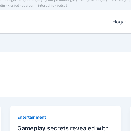
tin
·
kralbet
·
casibom
·
interbahis
·
betsat
Hogar
Entertainment
Gameplay secrets revealed with