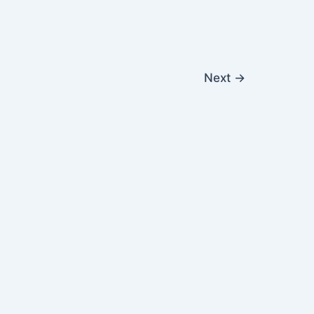
Next
→