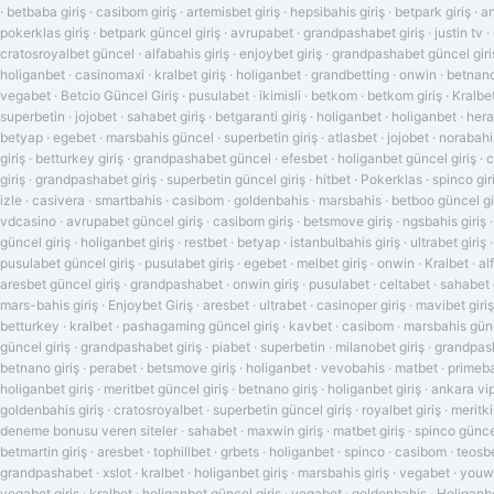
·
betbaba giriş
·
casibom giriş
·
artemisbet giriş
·
hepsibahis giriş
·
betpark giriş
·
an
pokerklas giriş
·
betpark güncel giriş
·
avrupabet
·
grandpashabet giriş
·
justin tv
·
cratosroyalbet güncel
·
alfabahis giriş
·
enjoybet giriş
·
grandpashabet güncel giri
holiganbet
·
casinomaxi
·
kralbet giriş
·
holiganbet
·
grandbetting
·
onwin
·
betnano
vegabet
·
Betcio Güncel Giriş
·
pusulabet
·
ikimisli
·
betkom
·
betkom giriş
·
Kralbet
superbetin
·
jojobet
·
sahabet giriş
·
betgaranti giriş
·
holiganbet
·
holiganbet
·
hera
betyap
·
egebet
·
marsbahis güncel
·
superbetin giriş
·
atlasbet
·
jojobet
·
norabahis
giriş
·
betturkey giriş
·
grandpashabet güncel
·
efesbet
·
holiganbet güncel giriş
·
c
giriş
·
grandpashabet giriş
·
superbetin güncel giriş
·
hitbet
·
Pokerklas
·
spinco gir
izle
·
casivera
·
smartbahis
·
casibom
·
goldenbahis
·
marsbahis
·
betboo güncel gi
vdcasino
·
avrupabet güncel giriş
·
casibom giriş
·
betsmove giriş
·
ngsbahis giriş
güncel giriş
·
holiganbet giriş
·
restbet
·
betyap
·
istanbulbahis giriş
·
ultrabet giriş
pusulabet güncel giriş
·
pusulabet giriş
·
egebet
·
melbet giriş
·
onwin
·
Kralbet
·
al
aresbet güncel giriş
·
grandpashabet
·
onwin giriş
·
pusulabet
·
celtabet
·
sahabet 
mars-bahis giriş
·
Enjoybet Giriş
·
aresbet
·
ultrabet
·
casinoper giriş
·
mavibet giriş
betturkey
·
kralbet
·
pashagaming güncel giriş
·
kavbet
·
casibom
·
marsbahis günc
güncel giriş
·
grandpashabet giriş
·
piabet
·
superbetin
·
milanobet giriş
·
grandpash
betnano giriş
·
perabet
·
betsmove giriş
·
holiganbet
·
vevobahis
·
matbet
·
primeb
holiganbet giriş
·
meritbet güncel giriş
·
betnano giriş
·
holiganbet giriş
·
ankara vi
goldenbahis giriş
·
cratosroyalbet
·
superbetin güncel giriş
·
royalbet giriş
·
meritki
deneme bonusu veren siteler
·
sahabet
·
maxwin giriş
·
matbet giriş
·
spinco güncel
betmartin giriş
·
aresbet
·
tophillbet
·
grbets
·
holiganbet
·
spinco
·
casibom
·
teosbe
grandpashabet
·
xslot
·
kralbet
·
holiganbet giriş
·
marsbahis giriş
·
vegabet
·
youw
vegabet giriş
·
kralbet
·
holiganbet güncel giriş
·
vegabet
·
goldenbahis
·
Holiganb