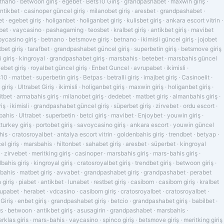
tnano
·
betwoon giriş
·
egebet
·
Bets10 Giriş
·
grandpashabet
·
maxwin giriş
·
ntikbet
·
casinoper güncel giriş
·
milanobet giriş
·
aresbet
·
grandpashabet
·
et
·
egebet giriş
·
holiganbet
·
holiganbet giriş
·
kulisbet giriş
·
ankara escort vitrin
·
bet
·
vaycasino
·
pashagaming
·
teosbet
·
kralbet giriş
·
antikbet giriş
·
mavibet
bycasino giriş
·
betnano
·
betsmove giriş
·
betnano
·
ikimisli güncel giriş
·
jojobet
bet giriş
·
tarafbet
·
grandpashabet güncel giriş
·
superbetin giriş
·
betsmove giriş
 giriş
·
kingroyal
·
grandpashabet giriş
·
marsbahis
·
betebet
·
marsbahis güncel
vebet giriş
·
royalbet güncel giriş
·
Enbet Guncel
·
avrupabet
·
ikimisli
·
s10
·
matbet
·
superbetin giriş
·
Betpas
·
betralli giriş
·
imajbet giriş
·
Casinoelit
·
giriş
·
Ultrabet Giriş
·
ikimisli
·
holiganbet giriş
·
maxwin giriş
·
holiganbet giriş
·
itbet
·
armabahis giriş
·
milanobet giriş
·
dedebet
·
matbet giriş
·
almanbahis giriş
·
riş
·
ikimisli
·
grandpashabet güncel giriş
·
süperbet giriş
·
zirvebet
·
ordu escort
·
bahis
·
Ultrabet
·
superbetin
·
betci giriş
·
mavibet
·
Enjoybet
·
youwin giriş
·
turkey giriş
·
portobet giriş
·
savoycasino giriş
·
ankara escort
·
youwin güncel
his
·
cratosroyalbet
·
antalya escort vitrin
·
goldenbahis giriş
·
trendbet
·
betyap
·
l giriş
·
marsbahis
·
hiltonbet
·
sahabet giriş
·
aresbet
·
süperbet
·
kingroyal
·
zirvebet
·
meritking giriş
·
casinoper
·
marsbahis giriş
·
mars-bahis giriş
·
lbahis giriş
·
kingroyal giriş
·
cratosroyalbet giriş
·
trendbet giriş
·
betwoon giriş
·
bahis
·
matbet giriş
·
avvabet
·
grandpashabet giriş
·
grandpashabet
·
perabet
 giriş
·
piabet
·
antikbet
·
lunabet
·
restbet giriş
·
casibom
·
casibom giriş
·
kralbet
upabet
·
herabet
·
vdcasino
·
casibom giriş
·
cratosroyalbet
·
cratosroyalbet
·
Giriş
·
enbet giriş
·
grandpashabet giriş
·
betcio
·
grandpashabet giriş
·
babilbet
·
is
·
betwoon
·
antikbet giriş
·
asusagirin
·
grandpashabet
·
marsbahis
·
rklas giris
·
mars-bahis
·
vaycasino
·
spinco giriş
·
betsmove giriş
·
meritking giriş