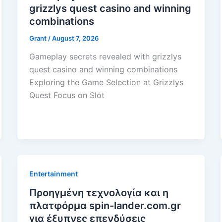
grizzlys quest casino and winning
combinations
Grant
/
August 7, 2026
Gameplay secrets revealed with grizzlys
quest casino and winning combinations
Exploring the Game Selection at Grizzlys
Quest Focus on Slot
Entertainment
Προηγμένη τεχνολογία και η
πλατφόρμα spin-lander.com.gr
για έξυπνες επενδύσεις