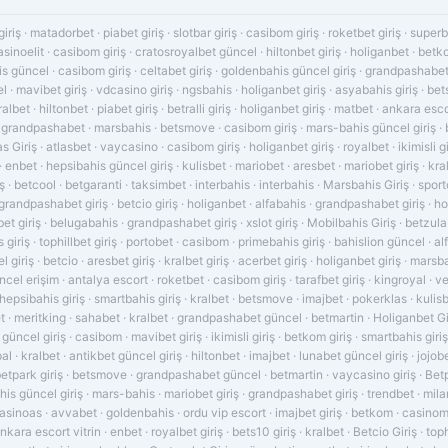
iriş
·
matadorbet
·
piabet giriş
·
slotbar giriş
·
casibom giriş
·
roketbet giriş
·
superbe
sinoelit
·
casibom giriş
·
cratosroyalbet güncel
·
hiltonbet giriş
·
holiganbet
·
betk
is güncel
·
casibom giriş
·
celtabet giriş
·
goldenbahis güncel giriş
·
grandpashabe
el
·
mavibet giriş
·
vdcasino giriş
·
ngsbahis
·
holiganbet giriş
·
asyabahis giriş
·
bets
ralbet
·
hiltonbet
·
piabet giriş
·
betralli giriş
·
holiganbet giriş
·
matbet
·
ankara esco
·
grandpashabet
·
marsbahis
·
betsmove
·
casibom giriş
·
mars-bahis güncel giriş
·
s Giriş
·
atlasbet
·
vaycasino
·
casibom giriş
·
holiganbet giriş
·
royalbet
·
ikimisli g
·
enbet
·
hepsibahis güncel giriş
·
kulisbet
·
mariobet
·
aresbet
·
mariobet giriş
·
kra
ş
·
betcool
·
betgaranti
·
taksimbet
·
interbahis
·
interbahis
·
Marsbahis Giriş
·
sport
grandpashabet giriş
·
betcio giriş
·
holiganbet
·
alfabahis
·
grandpashabet giriş
·
ho
et giriş
·
belugabahis
·
grandpashabet giriş
·
xslot giriş
·
Mobilbahis Giriş
·
betzula 
 giriş
·
tophillbet giriş
·
portobet
·
casibom
·
primebahis giriş
·
bahislion güncel
·
al
l giriş
·
betcio
·
aresbet giriş
·
kralbet giriş
·
acerbet giriş
·
holiganbet giriş
·
marsba
ncel erişim
·
antalya escort
·
roketbet
·
casibom giriş
·
tarafbet giriş
·
kingroyal
·
ve
hepsibahis giriş
·
smartbahis giriş
·
kralbet
·
betsmove
·
imajbet
·
pokerklas
·
kulisb
t
·
meritking
·
sahabet
·
kralbet
·
grandpashabet güncel
·
betmartin
·
Holiganbet Gi
güncel giriş
·
casibom
·
mavibet giriş
·
ikimisli giriş
·
betkom giriş
·
smartbahis giriş
pal
·
kralbet
·
antikbet güncel giriş
·
hiltonbet
·
imajbet
·
lunabet güncel giriş
·
jojob
etpark giriş
·
betsmove
·
grandpashabet güncel
·
betmartin
·
vaycasino giriş
·
Bet
his güncel giriş
·
mars-bahis
·
mariobet giriş
·
grandpashabet giriş
·
trendbet
·
mila
asinoas
·
avvabet
·
goldenbahis
·
ordu vip escort
·
imajbet giriş
·
betkom
·
casinoma
nkara escort vitrin
·
enbet
·
royalbet giriş
·
bets10 giriş
·
kralbet
·
Betcio Giriş
·
toph