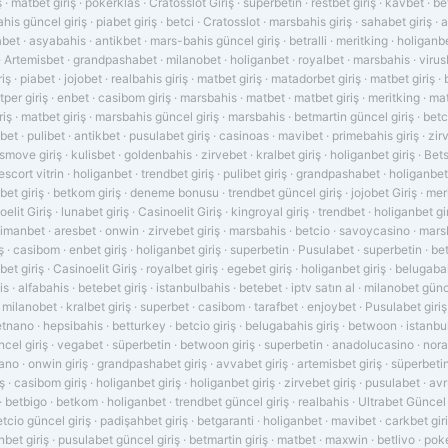
ş
·
matbet giriş
·
pokerklas
·
Cratosslot Giriş
·
süperbetin
·
restbet giriş
·
kavbet
·
be
his güncel giriş
·
piabet giriş
·
betci
·
Cratosslot
·
marsbahis giriş
·
sahabet giriş
·
a
abet
·
asyabahis
·
antikbet
·
mars-bahis güncel giriş
·
betralli
·
meritking
·
holiganb
·
Artemisbet
·
grandpashabet
·
milanobet
·
holiganbet
·
royalbet
·
marsbahis
·
virus
riş
·
piabet
·
jojobet
·
realbahis giriş
·
matbet giriş
·
matadorbet giriş
·
matbet giriş
·
tper giriş
·
enbet
·
casibom giriş
·
marsbahis
·
matbet
·
matbet giriş
·
meritking
·
mat
riş
·
matbet giriş
·
marsbahis güncel giriş
·
marsbahis
·
betmartin güncel giriş
·
betci
bet
·
pulibet
·
antikbet
·
pusulabet giriş
·
casinoas
·
mavibet
·
primebahis giriş
·
zir
smove giriş
·
kulisbet
·
goldenbahis
·
zirvebet
·
kralbet giriş
·
holiganbet giriş
·
Bet
escort vitrin
·
holiganbet
·
trendbet giriş
·
pulibet giriş
·
grandpashabet
·
holiganbet 
bet giriş
·
betkom giriş
·
deneme bonusu
·
trendbet güncel giriş
·
jojobet Giriş
·
mer
elit Giriş
·
lunabet giriş
·
Casinoelit Giriş
·
kingroyal giriş
·
trendbet
·
holiganbet gi
limanbet
·
aresbet
·
onwin
·
zirvebet giriş
·
marsbahis
·
betcio
·
savoycasino
·
mars
ş
·
casibom
·
enbet giriş
·
holiganbet giriş
·
superbetin
·
Pusulabet
·
superbetin
·
bet
et giriş
·
Casinoelit Giriş
·
royalbet giriş
·
egebet giriş
·
holiganbet giriş
·
belugaba
is
·
alfabahis
·
betebet giriş
·
istanbulbahis
·
betebet
·
iptv satın al
·
milanobet günce
·
milanobet
·
kralbet giriş
·
superbet
·
casibom
·
tarafbet
·
enjoybet
·
Pusulabet giriş
etnano
·
hepsibahis
·
betturkey
·
betcio giriş
·
belugabahis giriş
·
betwoon
·
istanbu
cel giriş
·
vegabet
·
süperbetin
·
betwoon giriş
·
superbetin
·
anadolucasino
·
nora
ano
·
onwin giriş
·
grandpashabet giriş
·
avvabet giriş
·
artemisbet giriş
·
süperbetin
ş
·
casibom giriş
·
holiganbet giriş
·
holiganbet giriş
·
zirvebet giriş
·
pusulabet
·
avr
·
betbigo
·
betkom
·
holiganbet
·
trendbet güncel giriş
·
realbahis
·
Ultrabet Güncel 
tcio güncel giriş
·
padişahbet giriş
·
betgaranti
·
holiganbet
·
mavibet
·
carkbet gir
nbet giriş
·
pusulabet güncel giriş
·
betmartin giriş
·
matbet
·
maxwin
·
betlivo
·
poke