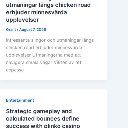
utmaningar längs chicken road
erbjuder minnesvärda
upplevelser
Grant
/
August 7, 2026
Intressanta slingor och utmaningar längs
chicken road erbjuder minnesvärda
upplevelser Utmaningarna med att
navigera smala vägar Vikten av att
anpassa
Entertainment
Strategic gameplay and
calculated bounces define
success with plinko casino