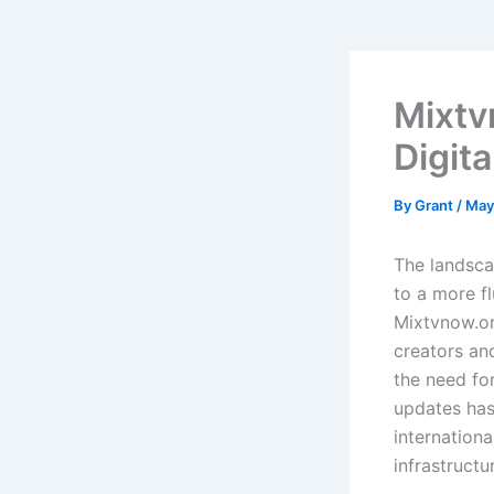
Mixtv
Digit
By
Grant
/
May
The landsca
to a more fl
Mixtvnow.or
creators an
the need for
updates has
internationa
infrastructu