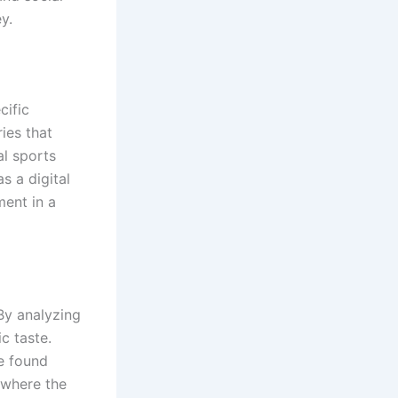
y.
cific
ies that
al sports
s a digital
ment in a
By analyzing
c taste.
e found
 where the