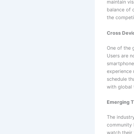
maintain vis
balance of 
the competi
Cross Devic
One of the 
Users are no
smartphone 
experience r
schedule tha
with global 
Emerging Tr
The industry
community b
watch their 