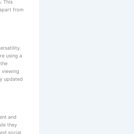
. This
 apart from
rsatility.
re using a
 the
d viewing
tay updated
tent and
ile they
and social