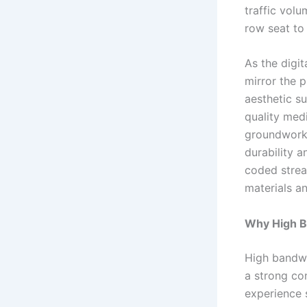
traffic volu
row seat to 
As the digi
mirror the p
aesthetic s
quality med
groundwork 
durability a
coded strea
materials a
Why High B
High bandwi
a strong co
experience 