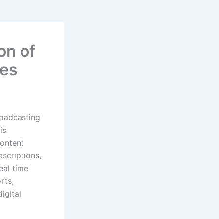
on of
ces
roadcasting
is
content
scriptions,
eal time
rts,
igital